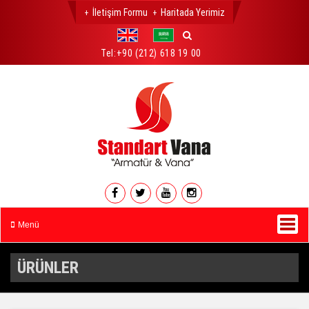
İletişim Formu
Haritada Yerimiz
Tel:
+90 (212) 618 19 00
Menü
ÜRÜNLER