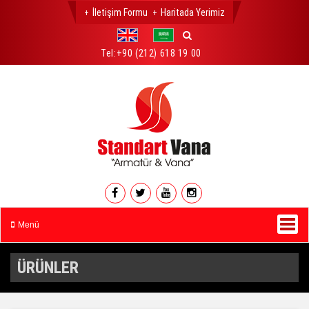
İletişim Formu
Haritada Yerimiz
Tel:
+90 (212) 618 19 00
Menü
ÜRÜNLER